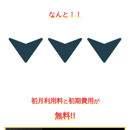
なんと！！
初月利用料
初期費用
が
と
無料!!