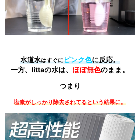
水道水
ピンク色
に反応
。
はすぐに
一方、
littaの水
は、
ほぼ無色
のまま。
つまり
塩素がしっかり除去されてるという結果に。