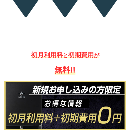
初月利用料
初期費用
が
と
無料!!