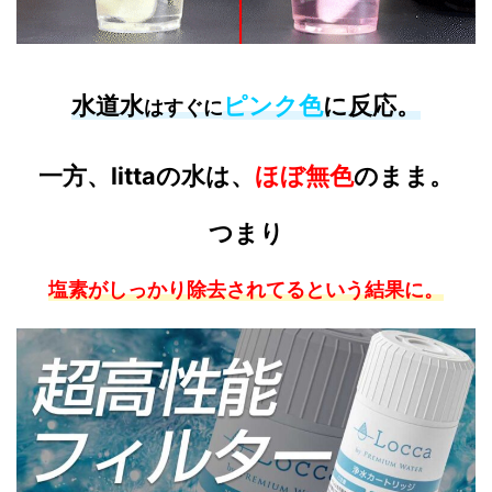
水道水
ピンク色
に反応
。
はすぐに
一方、
littaの水
は、
ほぼ無色
のまま。
つまり
塩素がしっかり除去されてるという結果に。