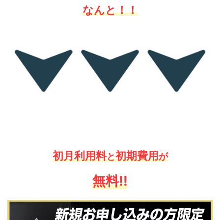
なんと！！
初月利用料
初期費用
が
と
無料!!