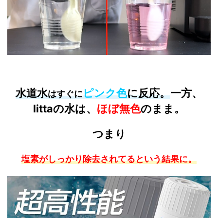
水道水
ピンク色
に反応
。
一方、
はすぐに
littaの水
は、
ほぼ無色
のまま。
つまり
塩素がしっかり除去されてるという結果に。