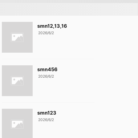
smn12,13,16
2026/6/2
smn456
2026/6/2
smn123
2026/6/2