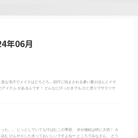
4年06月
 急な滝汗でメイクはどろどろ… 顔汗に悩まされる暑い夏がほんとイヤ
のアイテム があるんです！ どんなに汗っかきでも ひと塗りでサラツヤ
った。。 じっとしていても汗ばむこの季節、 水分補給は特に大切！ カ
込む ひんやりした水っておいしいですよね〜 ところでみなさん、 どう