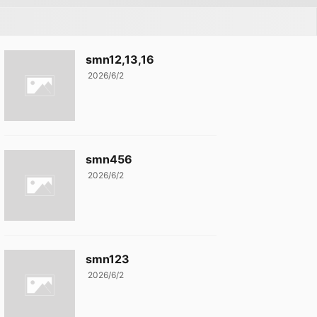
smn12,13,16
2026/6/2
smn456
2026/6/2
smn123
2026/6/2