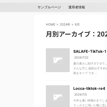
サンプルページ
運用者情報
HOME
>
2024年
>
6月
月別アーカイブ：202
SALAFE-TikTok-1
2024/7/22
夏の暑さに顔汗ダラダラ…
そんな方に 超絶おすすめ
肌をキープ でき ...
Locca-tiktok-re4
2024/7/5
今年も暑い時期がきてしま
ラッカラに渇いた喉に流し