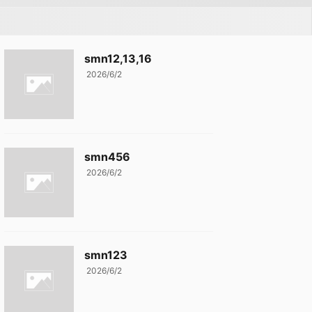
smn12,13,16
2026/6/2
smn456
2026/6/2
smn123
2026/6/2