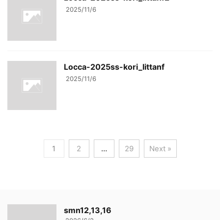
2025/11/6
Locca-2025ss-kori_littanf
2025/11/6
1
2
…
29
Next »
smn12,13,16